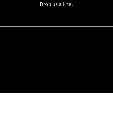
Drop us a line!
Sign up for our email list for updates, promotions, and more.